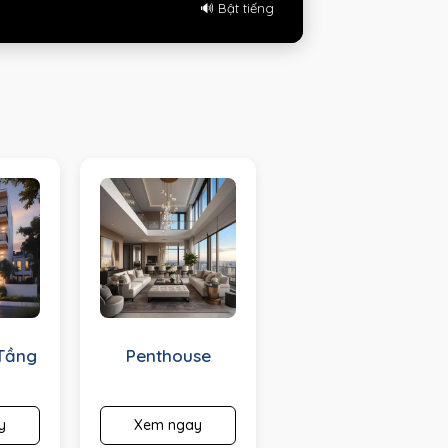
🔊 Bật tiếng
Tầng
Penthouse
y
Xem ngay