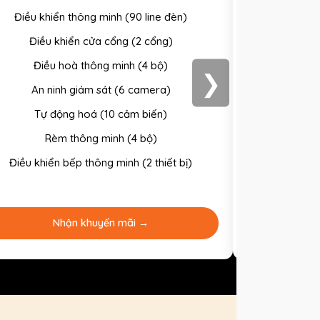
Điều khiển thông minh (90 line đèn)
Điều khi
Điều khiển cửa cổng (2 cổng)
Điều
Điều hoà thông minh (4 bộ)
Điều
❯
An ninh giám sát (6 camera)
An n
Tự động hoá (10 cảm biến)
Tự 
Rèm thông minh (4 bộ)
Rè
Điều khiển bếp thông minh (2 thiết bị)
Điều khiể
Chiêus
Nhận khuyến mãi →