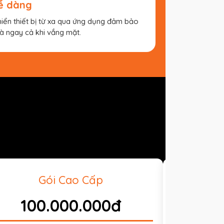
dễ dàng
hiển thiết bị từ xa qua ứng dụng đảm bảo
à ngay cả khi vắng mặt.
Gói Cao Cấp
100.000.000đ
15