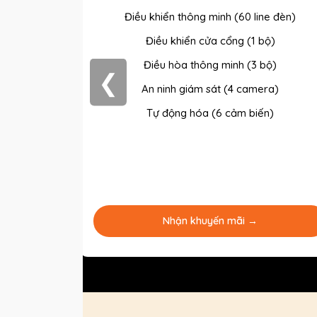
ne đèn)
Điều khiển thông minh (60 line đèn)
bộ)
Điều khiển cửa cổng (1 bộ)
era)
Điều hòa thông minh (3 bộ)
❮
An ninh giám sát (4 camera)
Tự động hóa (6 cảm biến)
Nhận khuyến mãi →