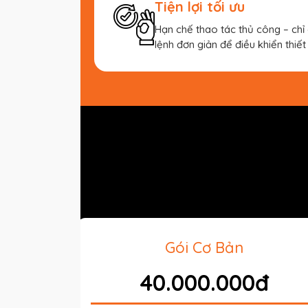
Tiện lợi tối ưu
Hạn chế thao tác thủ công – ch
lệnh đơn giản để điều khiển thiết 
ệm
Gói Cơ Bản
đ
40.000.000đ