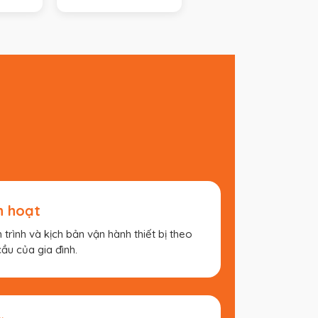
h hoạt
h trình và kịch bản vận hành thiết bị theo
ầu của gia đình.