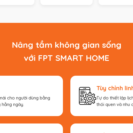
Nâng tầm không gian sống
với FPT SMART HOME
Tùy chỉnh lin
 mái cho người dùng bằng
Tự do thiết lập lịc
 hằng ngày.
thói quen và nhu c