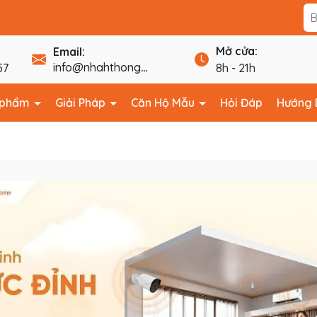
Mở cửa:
Email:
info@nhahthongminhfpt.com
57
8h - 21h
 phẩm
Giải Pháp
Căn Hộ Mẫu
Hỏi Đáp
Hướng 