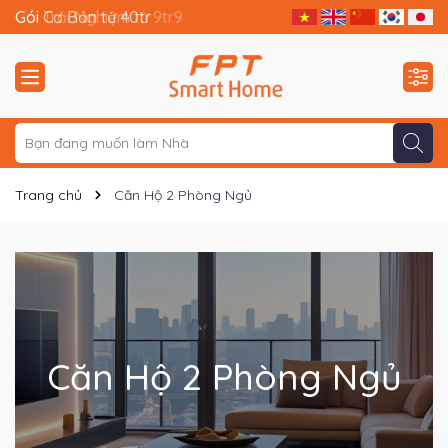
Gói Trải Nghiệm từ 9tr9
Gói Cơ Bản từ 40tr
Trang chủ
Căn Hộ 2 Phòng Ngủ
Căn Hộ 2 Phòng Ngủ