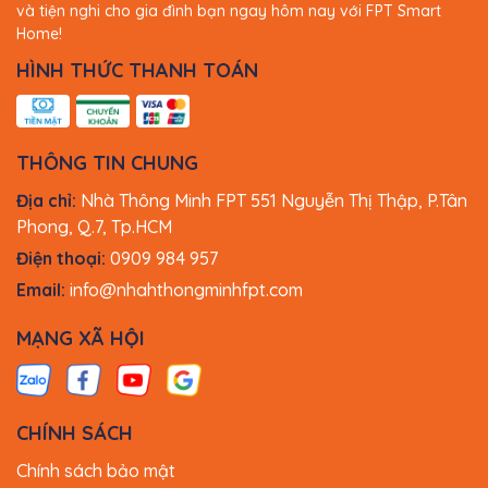
và tiện nghi cho gia đình bạn ngay hôm nay với FPT Smart
Home!
HÌNH THỨC THANH TOÁN
THÔNG TIN CHUNG
Địa chỉ:
Nhà Thông Minh FPT 551 Nguyễn Thị Thập, P.Tân
Phong, Q.7, Tp.HCM
Điện thoại:
0909 984 957
Email:
info@nhahthongminhfpt.com
MẠNG XÃ HỘI
CHÍNH SÁCH
Chính sách bảo mật