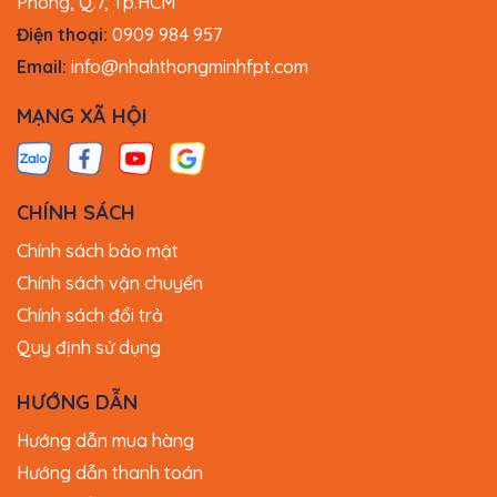
Phong, Q.7, Tp.HCM
Điện thoại:
0909 984 957
Email:
info@nhahthongminhfpt.com
MẠNG XÃ HỘI
CHÍNH SÁCH
Chính sách bảo mật
Chính sách vận chuyển
Chính sách đổi trả
Quy định sử dụng
HƯỚNG DẪN
Hướng dẫn mua hàng
Hướng dẫn thanh toán