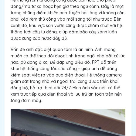
đóng/mở từ xa hoặc hẹn giờ theo ngữ cảnh. Đây là một
trong những điểm khiến anh Tuyến hài lòng vì không cần
phải kéo rèm thủ công vào mỗi sáng tối như trước. Bên
cạnh đó, khu vực sân vườn cũng được chăm chút với hệ
thống tưới cây tự động, giúp đảm bảo cây xanh luôn
được cung cấp nước đầy đủ.
Vấn đề anh đặc biệt quan tâm là an ninh. Anh mong
muốn có thể theo dõi được tình trạng ngôi nhà bất cứ lúc
nào, dù đang ở xa. Để đáp ứng điều đó, FPT đã triển
khai hệ thống công tắc cửa cổng – giúp anh dễ dàng
kiểm soát việc ra vào qua điện thoại. Hệ thống camera
giám sát trong nhà và ngoài trời cũng được triển khai
đồng bộ, hỗ trợ theo dõi 24/7. Hình ảnh sắc nét, có thể
xem trực tiếp qua điện thoại và lưu trữ an toàn trên nền
tảng đám mây.