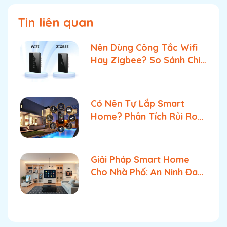
Tin liên quan
Nên Dùng Công Tắc Wifi
Hay Zigbee? So Sánh Chi
Tiết & Lựa Chọn Tối Ưu
Có Nên Tự Lắp Smart
Home? Phân Tích Rủi Ro
& Giải Pháp Tối Ưu Tốt
Nhất
Giải Pháp Smart Home
Cho Nhà Phố: An Ninh Đa
Tầng & Quản Lý Bật Tắt
Tối Ưu