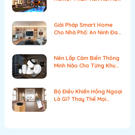
& Giải Pháp Tối Ưu Tốt
Nhất
Giải Pháp Smart Home
Cho Nhà Phố: An Ninh Đa
Tầng & Quản Lý Bật Tắt
Tối Ưu
Nên Lắp Cảm Biến Thông
Minh Nào Cho Từng Khu
Vực Trong Nhà?
Bộ Điều Khiển Hồng Ngoại
Là Gì? Thay Thế Mọi
Remote Cùng FPT Smart
Home