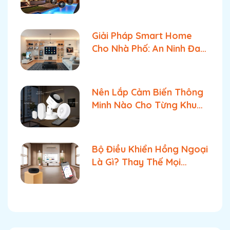
& Giải Pháp Tối Ưu Tốt
Nhất
Giải Pháp Smart Home
Cho Nhà Phố: An Ninh Đa
Tầng & Quản Lý Bật Tắt
Tối Ưu
Nên Lắp Cảm Biến Thông
Minh Nào Cho Từng Khu
Vực Trong Nhà?
Bộ Điều Khiển Hồng Ngoại
Là Gì? Thay Thế Mọi
Remote Cùng FPT Smart
Home