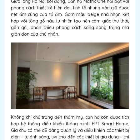
Giữa lòng Hà Nội sôi động, Căn hộ Matrix One nổi bật với
phong cách thiết kế hiện đại, tinh tế nhưng vẫn giữ được
nét ấm cúng của tổ ấm. Gam màu beige nhã nhặn kết
hợp với tông gỗ nâu tự nhiên tạo nên cảm giác thư thái,
gần gũi, phản chiếu phong cách sống sang trọng mà
giản đơn của chủ nhân.
Không chỉ chú trọng đến thẩm mỹ, căn hộ còn được tích
hợp hệ thống điều khiển thông minh FPT Smart Home.
Gia chủ có thể dễ dàng quản lý và điều khiển các thiết bị
điện – từ ánh sáng, tivi cho đến các thiết bị gia dụng – chỉ