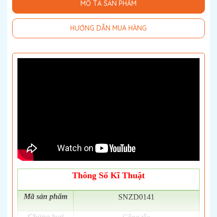
MÔ TẢ SẢN PHẨM
HƯỚNG DẪN MUA HÀNG
Thông Số Kĩ Thuật
Mã
sản phẩm
SNZD0141
Chủng loại