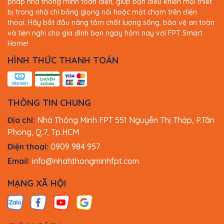
pháp nhà thông minh toàn diện, giúp bạn điều khiển mọi thiết
bị trong nhà chỉ bằng giọng nói hoặc một chạm trên điện
Mang đến vẻ đẹp huyền bí và quyền lục,
công tắc cảm
thoại. Hãy bắt đầu nâng tầm chất lượng sống, bảo vệ an toàn
ứng thông minh FPT Hera 2 nút vuông
à mảnh ghép
và tiện nghi cho gia đình bạn ngay hôm nay với FPT Smart
hoàn hảo cho những không gian nội thất sang trọng,
Home!
hiện đại. Sản phẩm này nằm trong bộ sưu tập Hera đa
HÌNH THỨC THANH TOÁN
sắc màu thời thượng từ FPT Smart Home. Phiên bản 2
nút màu đen cho phép bạn điều khiển 2 hệ thống đèn
hoặc thiết bị điện một cách độc lập. Tất cả được gói gọn
trong một thiết kế tinh tế và đẳng cấp.
THÔNG TIN CHUNG
Địa chỉ:
Nhà Thông Minh FPT 551 Nguyễn Thị Thập, P.Tân
Phong, Q.7, Tp.HCM
Điện thoại:
0909 984 957
Email:
info@nhahthongminhfpt.com
MẠNG XÃ HỘI