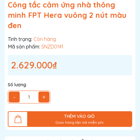
Công tắc cảm ứng nhà thông
minh FPT Hera vuông 2 nút màu
đen
Tình trạng:
Còn hàng
Mã sản phẩm:
SNZD0141
2.629.000₫
Số lượng:
-
+
THÊM VÀO GIỎ
Giao hàng tận nơi miễn phí