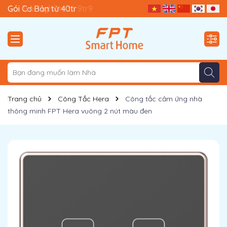
Gói Trải Nghiệm từ 9tr9
Gói Cơ Bản từ 40tr
Trang chủ
Công Tắc Hera
Công tắc cảm ứng nhà
thông minh FPT Hera vuông 2 nút màu đen