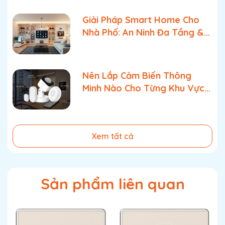
Kiểu dáng
Vuông
Giải Pháp Smart Home Cho
Nhà Phố: An Ninh Đa Tầng &
Màu
Đen
Quản Lý Bật Tắt Tối Ưu
Chất liệu
Mặt kính cường lực sang trọng - Viền
nhôm
Nên Lắp Cảm Biến Thông
Minh Nào Cho Từng Khu Vực
Số lần bật tắt
100.000 lần
Trong Nhà?
Điện áp nguồn
150w/kênh
Công suất tối
-
Xem tất cả
đa
Chuẩn điều
Zigbee 3.0
kiển
Sản phẩm liên quan
Tiêu chuẩn
IP44
chống nước