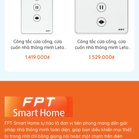
Bạn đang tìm kiếm một công tắc cảm ứng vừa sang
trọng, hiện đại vừa dễ sử dụng và an toàn tuyệt đối cho
gia đình?
Công tắc cửa cổng, cửa
Công tắc cửa cổng, cửa
cuốn nhà thông minh Leto
cuốn nhà thông minh Leto
Công tắc cảm ứng nhà thông minh FPT Leto vuông
chữ nhật màu trắng
vuông màu trắng
trắng 3 nút
chính là lựa chọn lý tưởng – kết hợp hoàn
1.419.000₫
1.529.000₫
hảo giữa thiết kế tinh tế và công nghệ tiên tiến Dual Chip
WiFi & Bluetooth Mesh, mang đến trải nghiệm điều khiển
thông minh vượt trội cho mọi ngôi nhà hiện đại.
Giới thiệu công tắc cảm ứng
thông minh FPT Leto 3 nút
Công tắc cảm ứng thông minh FPT Leto là sản phẩm
thuộc hệ sinh thái FPT Smart Home, được thiết kế để
FPT Smart Home tự hào là đơn vị tiên phong mang đến giải
thay thế công tắc cơ truyền thống, giúp người dùng
pháp nhà thông minh toàn diện, giúp bạn điều khiển mọi thiết
bật/tắt thiết bị điện chỉ bằng một chạm nhẹ hoặc điều
bị trong nhà chỉ bằng giọng nói hoặc một chạm trên điện