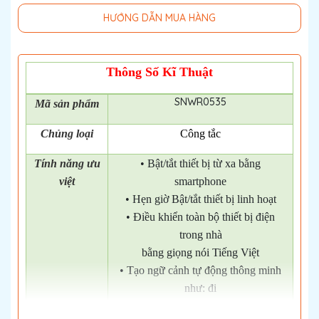
HƯỚNG DẪN MUA HÀNG
Thông Số Kĩ Thuật
SNWR0535
Mã
sản phẩm
Chủng loại
Công tắc
Tính năng ưu
• Bật/tắt thiết bị từ xa bằng
việt
smartphone
• Hẹn giờ Bật/tắt thiết bị linh hoạt
• Điều khiển toàn bộ thiết bị điện
trong nhà
bằng giọng nói Tiếng Việt
• Tạo ngữ cảnh tự động thông minh
như: đi
làm về đèn tự động sáng…