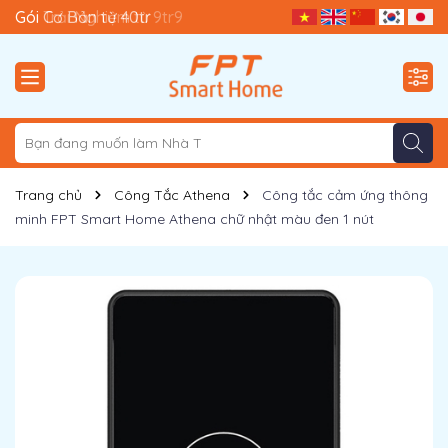
Gói Trải Nghiệm từ 9tr9
Gói Cơ Bản từ 40tr
Trang chủ
Công Tắc Athena
Công tắc cảm ứng thông
minh FPT Smart Home Athena chữ nhật màu đen 1 nút