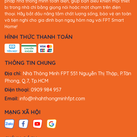
pháp nhà thông minh toàn diện, giúp bạn điều khiển mọi thiết
bị trong nhà chỉ bằng giọng nói hoặc một chạm trên điện
Công tắc cảm ứng FPT Smart Home Athena chữ nhật
thoại. Hãy bắt đầu nâng tầm chất lượng sống, bảo vệ an toàn
màu đen 1 nút
là lựa chọn hoàn hảo cho không gian
và tiện nghi cho gia đình bạn ngay hôm nay với FPT Smart
sống hiện đại. Sản phẩm không chỉ mang đến thiết kế
Home!
tinh tế, sang trọng mà còn tích hợp công nghệ điều
khiển thông minh hàng đầu.
HÌNH THỨC THANH TOÁN
THÔNG TIN CHUNG
Địa chỉ:
Nhà Thông Minh FPT 551 Nguyễn Thị Thập, P.Tân
Phong, Q.7, Tp.HCM
Điện thoại:
0909 984 957
Email:
info@nhahthongminhfpt.com
MẠNG XÃ HỘI
Với khả năng điều khiển thiết bị chiếu sáng bằng ứng
dụng trên smartphone, giọng nói tiếng Việt hoặc qua
FPT Play Box S, công tắc Athena giúp người dùng tận
hưởng trải nghiệm tiện nghi, hiện đại và hoàn toàn tự