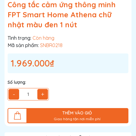
Công tắc cảm ứng thông minh
FPT Smart Home Athena chữ
nhật màu đen 1 nút
Tình trạng:
Còn hàng
Mã sản phẩm:
SNBR0218
1.969.000₫
Số lượng:
-
+
THÊM VÀO GIỎ
Giao hàng tận nơi miễn phí