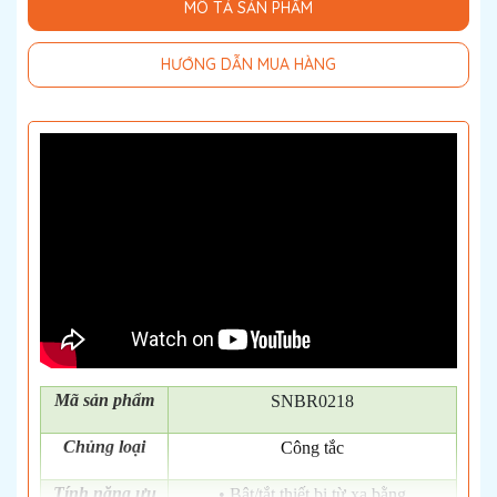
MÔ TẢ SẢN PHẨM
HƯỚNG DẪN MUA HÀNG
Mã
sản phẩm
SNBR0218
Chủng loại
Công tắc
Tính năng ưu
• Bật/tắt thiết bị từ xa bằng