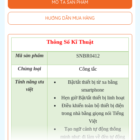
MÔ TẢ SẢN PHẨM
HƯỚNG DẪN MUA HÀNG
Thông Số Kĩ Thuật
Mã
sản phẩm
SNBR0412
Chủng loại
Công tắc
Tính năng ưu
Bật/tắt thiết bị từ xa bằng
việt
smartphone
Hẹn giờ Bật/tắt thiết bị linh hoạt
Điều khiển toàn bộ thiết bị điện
trong nhà bằng giọng nói Tiếng
Việt
Tạo ngữ cảnh tự động thông
minh như: đi làm về đèn tự động