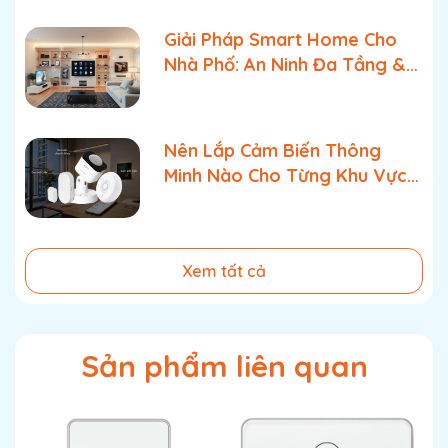
+ Viền nhồm Adone
Giải Pháp Smart Home Cho
Số lần bật tắt
100.000 lần
Nhà Phố: An Ninh Đa Tầng &
Điện áp nguồn
220V/50Hz
Quản Lý Bật Tắt Tối Ưu
Công suất tối
<0.4 W
Nên Lắp Cảm Biến Thông
đa
Minh Nào Cho Từng Khu Vực
Chuẩn điều
Bluetooth Mesh 5.0
Trong Nhà?
kiển
Tiêu chuẩn
IP44
Xem tất cả
chống nước
Tiêu chuẩn áp
Đóng - Dừng - Mở
dụng
Sản phẩm liên quan
Tình trạng sản
Mới 100%
phẩm