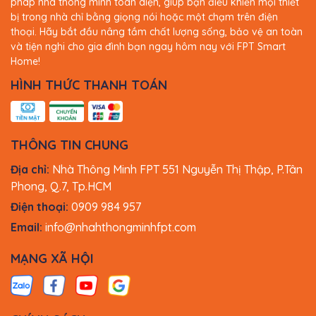
pháp nhà thông minh toàn diện, giúp bạn điều khiển mọi thiết
dùng trong việc điều khiển cửa cuốn và cửa cổng. Với
bị trong nhà chỉ bằng giọng nói hoặc một chạm trên điện
thiết kế tinh tế, gam màu trắng sang trọng cùng công
thoại. Hãy bắt đầu nâng tầm chất lượng sống, bảo vệ an toàn
nghệ kết nối tiên tiến, sản phẩm giúp bạn dễ dàng quản
và tiện nghi cho gia đình bạn ngay hôm nay với FPT Smart
lý cửa cổng từ xa, đồng thời tăng cường an ninh và nâng
Home!
cao trải nghiệm sống thông minh.
HÌNH THỨC THANH TOÁN
THÔNG TIN CHUNG
Địa chỉ:
Nhà Thông Minh FPT 551 Nguyễn Thị Thập, P.Tân
Phong, Q.7, Tp.HCM
Điện thoại:
0909 984 957
Email:
info@nhahthongminhfpt.com
Lợi ích khi sử dụng công tắc
MẠNG XÃ HỘI
cửa cuốn thông minh Athena