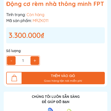
Động cơ rèm nhà thông minh FPT
Tình trạng:
Còn hàng
Mã sản phẩm:
MRZK011
3.300.000₫
Số lượng:
-
+
THÊM VÀO GIỎ
Giao hàng tận nơi miễn phí
CHÚNG TÔI LUÔN SẴN SÀNG
ĐỂ GIÚP ĐỠ BẠN