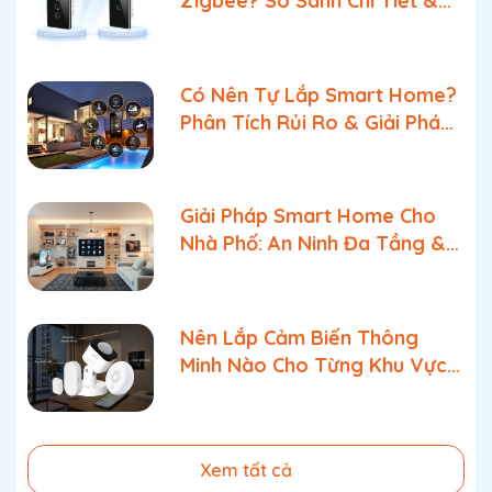
Zigbee? So Sánh Chi Tiết &
Lựa Chọn Tối Ưu
Có Nên Tự Lắp Smart Home?
Phân Tích Rủi Ro & Giải Pháp
Tối Ưu Tốt Nhất
Giải Pháp Smart Home Cho
Nhà Phố: An Ninh Đa Tầng &
Quản Lý Bật Tắt Tối Ưu
Nên Lắp Cảm Biến Thông
Minh Nào Cho Từng Khu Vực
Trong Nhà?
Xem tất cả