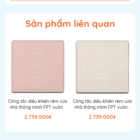
Sản phẩm liên quan
Công tắc điều khiển rèm cửa
Công tắc điều khiển rèm cửa
C
nhà thông minh FPT vuông
nhà thông minh FPT vuông
màu rose gold
màu champage
2.739.000₫
2.739.000₫