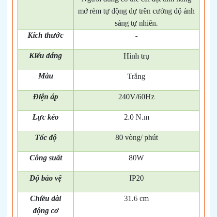
mở rèm tự động dự trên cường độ ánh
sáng tự nhiên.
Kích thước
-
Kiểu dáng
Hình trụ
Màu
Trắng
Điện áp
240V/60Hz
Lực kéo
2.0 N.m
Tốc độ
80 vòng/ phút
Công suất
80W
Độ bảo vệ
IP20
Chiều dài
31.6 cm
động cơ