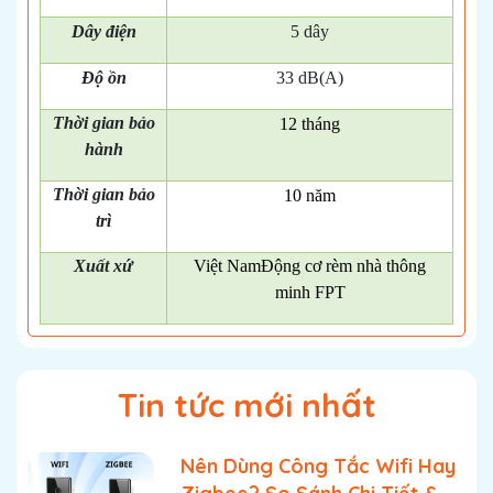
Dây điện
5 dây
Độ ồn
33 dB(A)
Thời gian bảo
12 tháng
hành
Thời gian bảo
10 năm
trì
Xuất xứ
Việt NamĐộng cơ rèm nhà thông
minh FPT
Tin tức mới nhất
Nên Dùng Công Tắc Wifi Hay