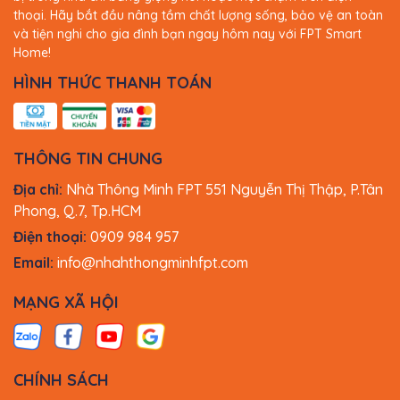
thoại. Hãy bắt đầu nâng tầm chất lượng sống, bảo vệ an toàn
và tiện nghi cho gia đình bạn ngay hôm nay với FPT Smart
Home!
HÌNH THỨC THANH TOÁN
THÔNG TIN CHUNG
Địa chỉ:
Nhà Thông Minh FPT 551 Nguyễn Thị Thập, P.Tân
Phong, Q.7, Tp.HCM
Điện thoại:
0909 984 957
Email:
info@nhahthongminhfpt.com
MẠNG XÃ HỘI
CHÍNH SÁCH