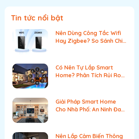
Tin tức nổi bật
Nên Dùng Công Tắc Wifi
Hay Zigbee? So Sánh Chi
Tiết & Lựa Chọn Tối Ưu
Có Nên Tự Lắp Smart
Home? Phân Tích Rủi Ro
& Giải Pháp Tối Ưu Tốt
Nhất
Giải Pháp Smart Home
Cho Nhà Phố: An Ninh Đa
Tầng & Quản Lý Bật Tắt
Tối Ưu
Nên Lắp Cảm Biến Thông