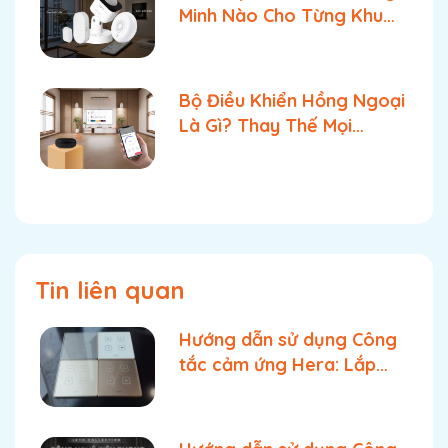
Minh Nào Cho Từng Khu
Vực Trong Nhà?
Bộ Điều Khiển Hồng Ngoại
Là Gì? Thay Thế Mọi
Remote Cùng FPT Smart
Home
Tin liên quan
Hướng dẫn sử dụng Công
tắc cảm ứng Hera: Lắp
đặt & kích hoạt thông
minh