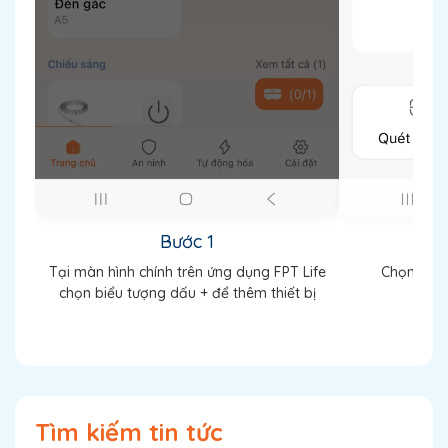
Bước 1
Tại màn hình chính trên ứng dụng FPT Life
Chọn phươ
chọn biểu tượng dấu + để thêm thiết bị
Tìm kiếm tin tức