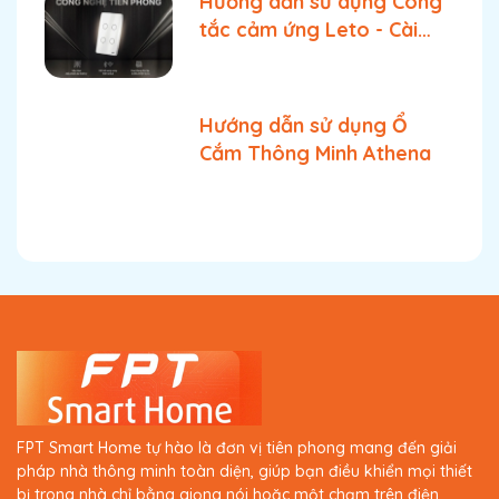
Hướng dẫn sử dụng Công
tắc cảm ứng Leto - Cài
đặt và tính năng
Hướng dẫn sử dụng Ổ
Cắm Thông Minh Athena
FPT Smart Home tự hào là đơn vị tiên phong mang đến giải
pháp nhà thông minh toàn diện, giúp bạn điều khiển mọi thiết
bị trong nhà chỉ bằng giọng nói hoặc một chạm trên điện