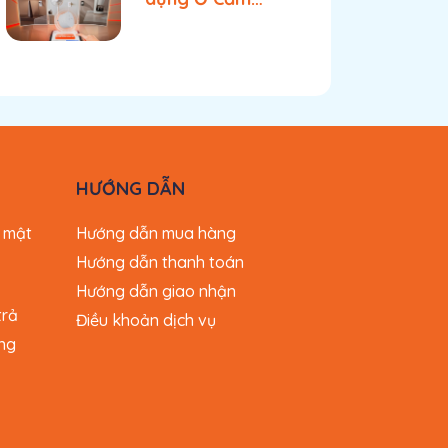
Thông Minh
Athena
HƯỚNG DẪN
 mật
Hướng dẫn mua hàng
Hướng dẫn thanh toán
Hướng dẫn giao nhận
trả
Điều khoản dịch vụ
ng