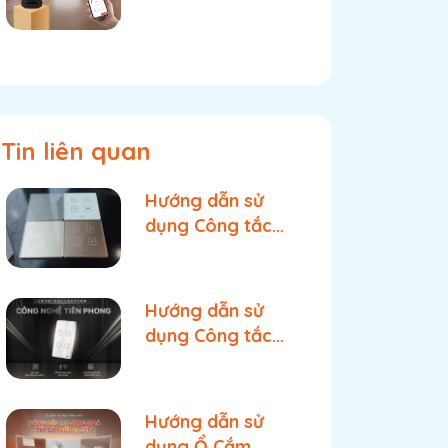
Gì? Thay Thế Mọi
Remote Cùng FPT
Smart Home
Tin liên quan
Hướng dẫn sử
dụng Công tắc
cảm ứng Hera:
Lắp đặt & kích
hoạt thông minh
Hướng dẫn sử
dụng Công tắc
cảm ứng Leto -
Cài đặt và tính
năng
Hướng dẫn sử
dụng Ổ Cắm