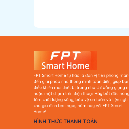
FPT Smart Home tự hào là đơn vị tiên phong man
đến giải pháp nhà thông minh toàn diện, giúp bạ
điều khiển mọi thiết bị trong nhà chỉ bằng giọng n
hoặc một chạm trên điện thoại. Hãy bắt đầu nân
tầm chất lượng sống, bảo vệ an toàn và tiện nghi
cho gia đình bạn ngay hôm nay với FPT Smart
Home!
HÌNH THỨC THANH TOÁN