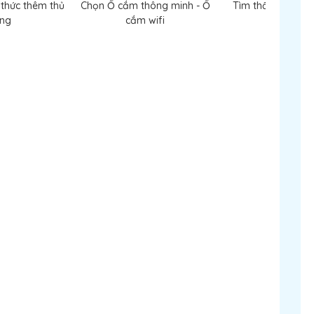
thức thêm thủ
Chọn Ổ cắm thông minh - Ổ
Tìm thấy thiết bị
ng
cắm wifi
Hoàn Tất