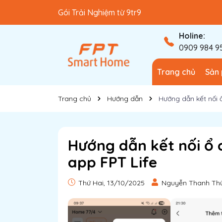
Gói Trải Nghiệm từ 9tr9
Gói Cơ Bản từ 40tr
Holine:
0909 984 9
Trang chủ
Sản
Trang chủ
Hướng dẫn
Hướng dẫn kết nối 
Hướng dẫn kết nối ổ 
app FPT Life
Thứ Hai, 13/10/2025
Nguyễn Thanh Th