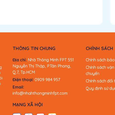
THÔNG TIN CHUNG
CHÍNH SÁCH
Địa chỉ:
Nhà Thông Minh FPT 551
Chính sách bảo
Nguyễn Thị Thập, P.Tân Phong,
Chính sách vận
g
Q.7, Tp.HCM
n
chuyển
ói
Điện thoại:
0909 984 957
Chính sách đổi 
g
Email:
Quy định sử dụ
info@nhahthongminhfpt.com
MẠNG XÃ HỘI