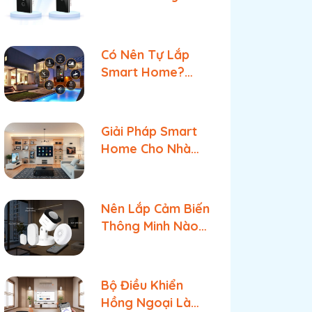
 và chọn
Chọn wifi cần kết nối nhập
Cài đặt thiết lập cho thi
Zigbee? So Sánh
mật khẩu và chọn Kết nối
và nhấn Tiếp tục
Chi Tiết & Lựa
Chọn Tối Ưu
Có Nên Tự Lắp
Smart Home?
Phân Tích Rủi Ro
& Giải Pháp Tối Ưu
Tốt Nhất
Giải Pháp Smart
Home Cho Nhà
Phố: An Ninh Đa
Tầng & Quản Lý
Bật Tắt Tối Ưu
Nên Lắp Cảm Biến
Thông Minh Nào
Cho Từng Khu Vực
Trong Nhà?
Bộ Điều Khiển
Hồng Ngoại Là