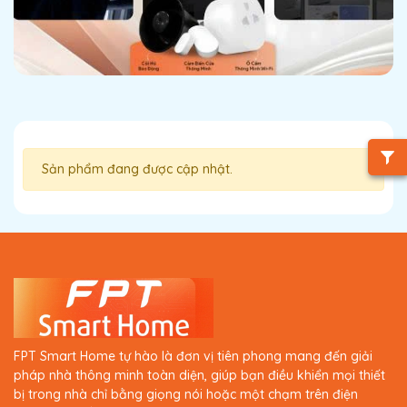
Sản phẩm đang được cập nhật.
FPT Smart Home tự hào là đơn vị tiên phong mang đến giải
pháp nhà thông minh toàn diện, giúp bạn điều khiển mọi thiết
bị trong nhà chỉ bằng giọng nói hoặc một chạm trên điện