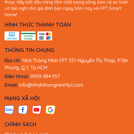
thoại. Hãy bắt đầu nâng tầm chất lượng sống, bảo vệ an toàn
và tiện nghi cho gia đình bạn ngay hôm nay với FPT Smart
Home!
HÌNH THỨC THANH TOÁN
THÔNG TIN CHUNG
Địa chỉ:
Nhà Thông Minh FPT 551 Nguyễn Thị Thập, P.Tân
Phong, Q.7, Tp.HCM
Điện thoại:
0909 984 957
Email:
info@nhahthongminhfpt.com
MẠNG XÃ HỘI
CHÍNH SÁCH