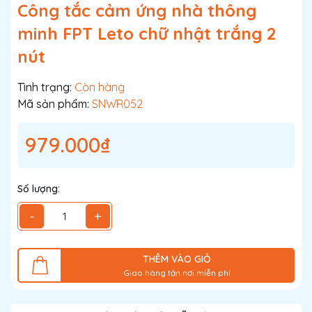
Công tắc cảm ứng nhà thông
minh FPT Leto chữ nhật trắng 2
nút
Tình trạng:
Còn hàng
Mã sản phẩm:
SNWR052
979.000₫
Số lượng:
-
+
THÊM VÀO GIỎ
Giao hàng tận nơi miễn phí