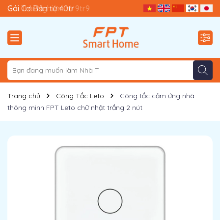
Gói Trải Nghiệm từ 9tr9
Gói Cơ Bản từ 40tr
Trang chủ
Công Tắc Leto
Công tắc cảm ứng nhà
thông minh FPT Leto chữ nhật trắng 2 nút