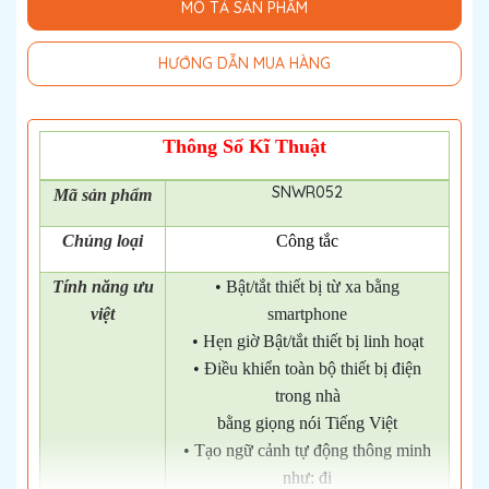
MÔ TẢ SẢN PHẨM
HƯỚNG DẪN MUA HÀNG
Thông Số Kĩ Thuật
SNWR052
Mã
sản phẩm
Chủng loại
Công tắc
Tính năng ưu
• Bật/tắt thiết bị từ xa bằng
việt
smartphone
• Hẹn giờ Bật/tắt thiết bị linh hoạt
• Điều khiển toàn bộ thiết bị điện
trong nhà
bằng giọng nói Tiếng Việt
• Tạo ngữ cảnh tự động thông minh
như: đi