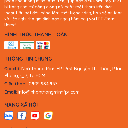
pháp nhà thông minh toàn diện, giúp bạn điều khiển mọi thiết
ngày.
bị trong nhà chỉ bằng giọng nói hoặc một chạm trên điện
thoại. Hãy bắt đầu nâng tầm chất lượng sống, bảo vệ an toàn
Giới thiệu công tắc cảm ứng
và tiện nghi cho gia đình bạn ngay hôm nay với FPT Smart
Home!
FPT Leto 2 nút
HÌNH THỨC THANH TOÁN
Công tắc cảm ứng Leto FPT Smart Home là thiết bị điều
khiển điện thông minh được trang bị công nghệ Dual
Chip WiFi & Bluetooth Mesh tiên tiến. Nhờ đó, người dùng
THÔNG TIN CHUNG
có thể dễ dàng bật/tắt các thiết bị điện chỉ bằng một
chạm nhẹ, hoặc điều khiển từ xa thông qua ứng dụng
Địa chỉ:
Nhà Thông Minh FPT 551 Nguyễn Thị Thập, P.Tân
FPT Life.
Phong, Q.7, Tp.HCM
Điện thoại:
0909 984 957
Email:
info@nhahthongminhfpt.com
MẠNG XÃ HỘI