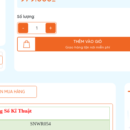
Số lượng:
-
+
THÊM VÀO GIỎ
Giao hàng tận nơi miễn phí
N MUA HÀNG
g Số Kĩ Thuật
SNWR054