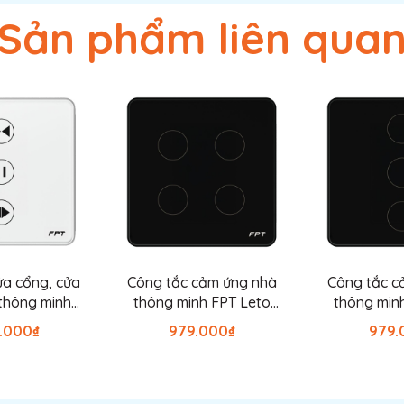
+ Mặt kính cường lực
Sản phẩm liên qua
+ Thân vỏ: Nhựa ABS
100.000 lần
220V/50Hz
300w/kênh
+ Bluetooth Mesh
+ Wifi 2.4Gzh
IP44
0-1/ IEC 60669-1; ISO 9001:2015; ISO 14001:2015
ửa cổng, cửa
Công tắc cảm ứng nhà
Công tắc c
thông minh
thông minh FPT Leto
thông min
Mới 100%
g màu trắng
vuông đen 4 nút
vuông đ
9.000₫
979.000₫
979.
24 tháng
10 năm