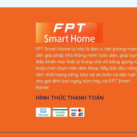
Xuất xứ
Giới thiệu công tắc Le
linh hoạt, sang trọng c
FPT Smart Home tự hào là đơn vị tiên phong man
Công tắc cảm ứng nhà thông minh FPT Leto
đến giải pháp nhà thông minh toàn diện, giúp bạ
sinh thái FPT Smart Home, mang đến trải nghiệ
điều khiển mọi thiết bị trong nhà chỉ bằng giọng n
đình Việt.
hoặc một chạm trên điện thoại. Hãy bắt đầu nân
Sản phẩm sử dụng công nghệ Dual Chip WiFi &
tầm chất lượng sống, bảo vệ an toàn và tiện nghi
nối và điều khiển nhiều thiết bị điện trong nhà
cho gia đình bạn ngay hôm nay với FPT Smart
Home!
HÌNH THỨC THANH TOÁN