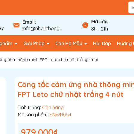
Mở cửa:
Email:
info@nhahthongminhfpt.com
57
8h - 21h
 phẩm
Giải Pháp
Căn Hộ Mẫu
Hỏi Đáp
Hướng 
ng nhà thông minh FPT Leto chữ nhật trắng 4 nút
Công tắc cảm ứng nhà thông mi
FPT Leto chữ nhật trắng 4 nút
Tình trạng:
Còn hàng
Mã sản phẩm:
SNWR054
979.000₫