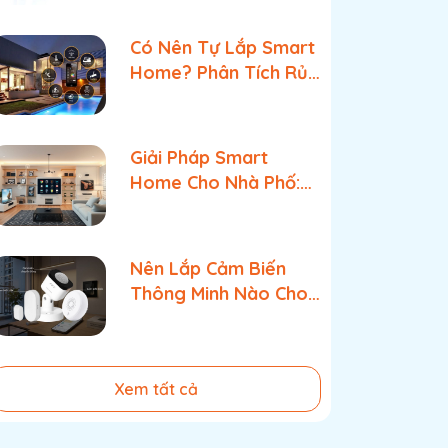
Chọn Tối Ưu
Có Nên Tự Lắp Smart
Home? Phân Tích Rủi
Ro & Giải Pháp Tối Ưu
Tốt Nhất
Giải Pháp Smart
Home Cho Nhà Phố:
An Ninh Đa Tầng &
Quản Lý Bật Tắt Tối
Ưu
Nên Lắp Cảm Biến
Thông Minh Nào Cho
Từng Khu Vực Trong
Nhà?
Xem tất cả