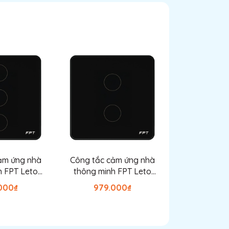
n
ảm ứng nhà
Công tắc cảm ứng nhà
Công tắc c
h FPT Leto
thông minh FPT Leto
thông minh
en 3 nút
vuông đen 2 nút
vuông đe
000₫
979.000₫
979.