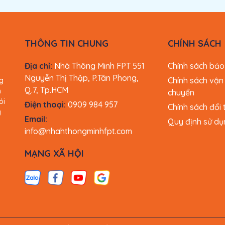
Việt Nam
to FPT - Giải pháp điều khiển
THÔNG TIN CHUNG
CHÍNH SÁCH
ho mọi không gian
Địa chỉ:
Nhà Thông Minh FPT 551
Chính sách bảo
Nguyễn Thị Thập, P.Tân Phong,
Chính sách vận
g
 chữ nhật trắng 4 nút
là thiết bị điện cao cấp thuộc hệ
Q.7, Tp.HCM
n
chuyển
m điều khiển tiện nghi, hiện đại và an toàn cho mọi gia
ói
Điện thoại:
0909 984 957
Chính sách đổi 
g
Email:
Quy định sử dụ
 Bluetooth Mesh tiên tiến, giúp người dùng dễ dàng kết
info@nhahthongminhfpt.com
 một cách độc lập và ổn định – dù ở bất kỳ đâu.
MẠNG XÃ HỘI