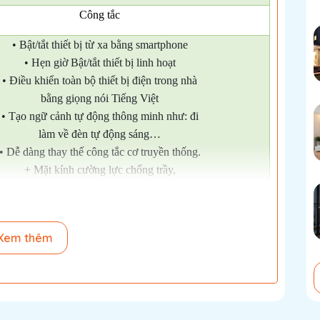
Công tắc
• Bật/tắt thiết bị từ xa bằng smartphone
• Hẹn giờ Bật/tắt thiết bị linh hoạt
• Điều khiển toàn bộ thiết bị điện trong nhà
bằng giọng nói Tiếng Việt
• Tạo ngữ cảnh tự động thông minh như: đi
làm về đèn tự động sáng…
• Dễ dàng thay thế công tắc cơ truyền thống.
+ Mặt kính cường lực chống trầy,
chống bám vân tay
+ Đế âm: 64mm*105mm*39mm
+ Mặt: 120mmx32mmx32mm
Xem thêm
Chữ nhật
Trắng